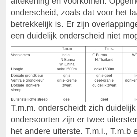
aftekening en voorkomen. Opgemer
onderscheid, zoals dat voor het l
betrekkelijk is. Er zijn overlappi
een duidelijk onderscheid niet moge
T.m.m
. T.m.c.
Voorkomen
India
C.Burma
W.
N.Burma
N.Thailand
W .China
Hoogte
ook>1500m
ook>1500m
Dorsale grondkleur
grijs
grijs-geel
l
Ventrale grondkleur
grijs- creme
geel-oranje
donker
Dorsale donkere
zwart
duidelijk zwart
streep
Buitenste lichte streep
geel
geel
l
T.m.m. onderscheidt zich duidelij
ondersoorten zijn er twee uiterste
het andere uiterste. T.m.i., T.m.b 