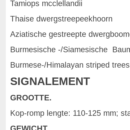
Tamiops mcclellandii
Thaise dwergstreepeekhoorn
Aziatische gestreepte dwergboo
Burmesische -/Siamesische Baum
Burmese-/Himalayan striped treesq
SIGNALEMENT
GROOTTE.
Kop-romp lengte: 110-125 mm; st
GEWICHT
.