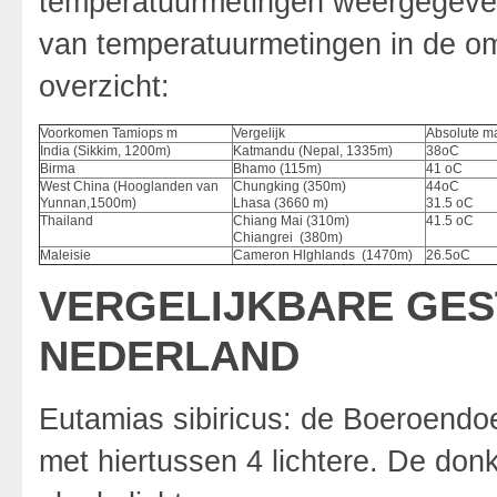
temperatuurmetingen weergegeven
van temperatuurmetingen in de om
overzicht:
Voorkomen Tamiops m
Vergelijk
Absolute m
India (Sikkim, 1200m)
Katmandu (Nepal, 1335m)
38oC
Birma
Bhamo (115m)
41 oC
West China (Hooglanden van
Chungking (350m)
44oC
Yunnan,1500m)
Lhasa (3660 m)
31.5 oC
Thailand
Chiang Mai (310m)
41.5 oC
Chiangrei (380m)
Maleisie
Cameron Hlghlands (1470m)
26.5oC
VERGELIJKBARE GES
NEDERLAND
Eutamias sibiricus: de Boeroendo
met hiertussen 4 lichtere. De don